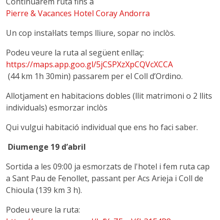
Continuarem ruta fins a
Pierre & Vacances Hotel Coray Andorra
Un cop instal·lats temps lliure, sopar no inclòs.
Podeu veure la ruta al següent enllaç:
https://maps.app.goo.gl/5jCSPXzXpCQVcXCCA
(44 km 1h 30min) passarem per el Coll d’Ordino.
Allotjament en habitacions dobles (llit matrimoni o 2 llits
individuals) esmorzar inclòs
Qui vulgui habitació individual que ens ho faci saber.
Diumenge 19 d’abril
Sortida a les 09:00 ja esmorzats de l'hotel i fem ruta cap
a Sant Pau de Fenollet, passant per Acs Arieja i Coll de
Chioula (139 km 3 h).
Podeu veure la ruta: