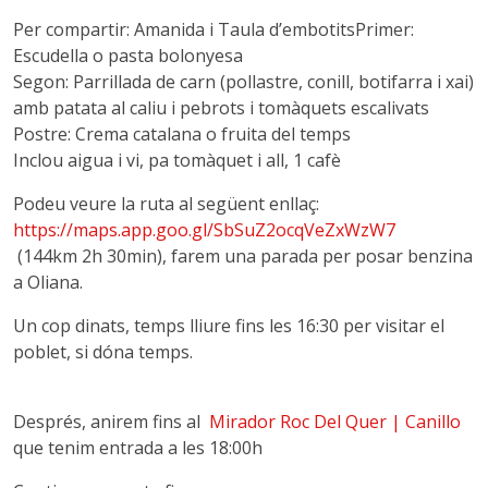
Per compartir: Amanida i Taula d’embotitsPrimer:
Escudella o pasta bolonyesa
Segon: Parrillada de carn (pollastre, conill, botifarra i xai)
amb patata al caliu i pebrots i tomàquets escalivats
Postre: Crema catalana o fruita del temps
Inclou aigua i vi, pa tomàquet i all, 1 cafè
Podeu veure la ruta al següent enllaç:
https://maps.app.goo.gl/SbSuZ2ocqVeZxWzW7
(144km 2h 30min), farem una parada per posar benzina
a Oliana.
Un cop dinats, temps lliure fins les 16:30 per visitar el
poblet, si dóna temps.
Després, anirem fins al
Mirador Roc Del Quer | Canillo
que tenim entrada a les 18:00h