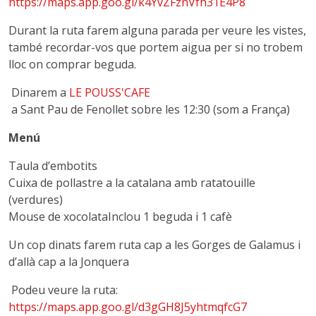
https://maps.app.goo.gl/k4YvZFznVfh31E4P8
Durant la ruta farem alguna parada per veure les vistes,
també recordar-vos que portem aigua per si no trobem
lloc on comprar beguda.
Dinarem a
LE POUSS'CAFE
a Sant Pau de Fenollet sobre les 12:30 (som a França)
Menú
Taula d’embotits
Cuixa de pollastre a la catalana amb ratatouille
(verdures)
Mouse de xocolata
Inclou 1 beguda i 1 cafè
Un cop dinats farem ruta cap a les Gorges de Galamus i
d’allà cap a la Jonquera
Podeu veure la ruta:
https://maps.app.goo.gl/d3gGH8J5yhtmqfcG7