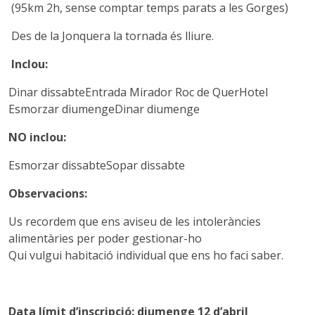
(95km 2h, sense comptar temps parats a les Gorges)
Des de la Jonquera la tornada és lliure.
Inclou:
Dinar dissabte
Entrada Mirador Roc de Quer
Hotel
Esmorzar diumenge
Dinar diumenge
NO inclou:
Esmorzar dissabte
Sopar dissabte
Observacions:
Us recordem que ens aviseu de les intoleràncies
alimentàries per poder gestionar-ho
Qui vulgui habitació individual que ens ho faci saber.
Data límit d’inscripció: diumenge 12 d’abril